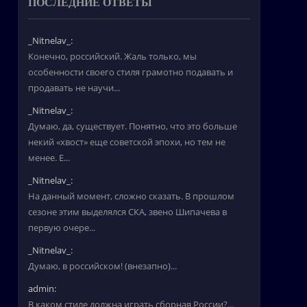
ПОСЛЕДНИЕ ОТВЕТЫ
_Nitnelav_:
Конечно, российский. Жаль только, мы
особенности своего стиля грамотно подавать и
продавать не научи...
_Nitnelav_:
Думаю, да, существует. Понятно, что это больше
некий «хвост» еще советской эпохи, но тем не
менее. Е...
_Nitnelav_:
На данный момент, сложно сказать. В прошлом
сезоне этим выделялся СКА, звено Шипачева в
первую очере...
_Nitnelav_:
Думаю, в российском! (внезапно)...
admin:
В каком стиле должна играть сборная России?...