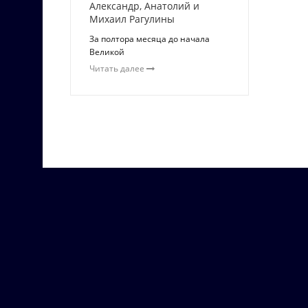
Александр, Анатолий и
Михаил Рагулины
За полтора месяца до начала
Великой
Читать далее