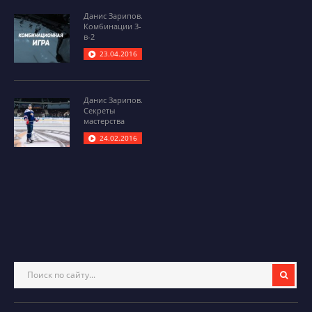
Данис Зарипов.
Комбинации 3-
в-2
23.04.2016
Данис Зарипов.
Секреты
мастерства
24.02.2016