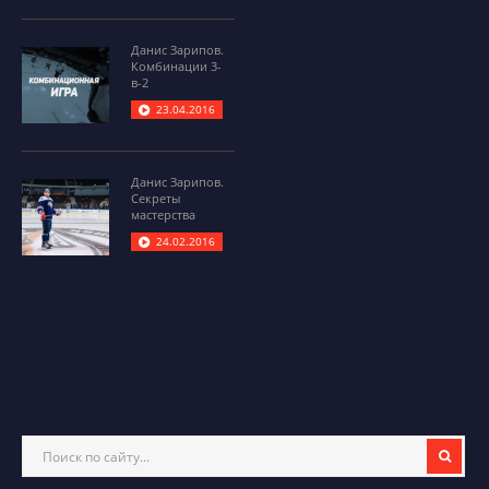
Данис Зарипов.
Комбинации 3-
в-2
23.04.2016
Данис Зарипов.
Секреты
мастерства
24.02.2016